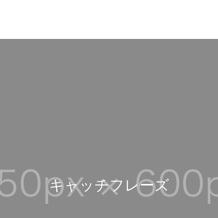
キ
ャ
ッ
チ
フ
レ
ー
ズ